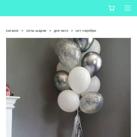
каталог
>
сеты шаров
>
для него
>
сет серебро